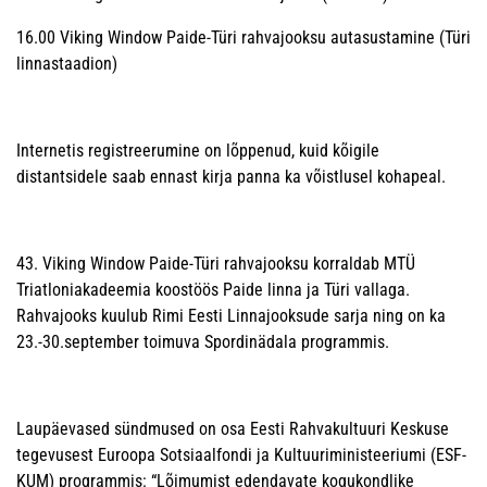
16.00 Viking Window Paide-Türi rahvajooksu autasustamine (Türi
linnastaadion)
Internetis registreerumine on lõppenud, kuid kõigile
distantsidele saab ennast kirja panna ka võistlusel kohapeal.
43. Viking Window Paide-Türi rahvajooksu korraldab MTÜ
Triatloniakadeemia koostöös Paide linna ja Türi vallaga.
Rahvajooks kuulub Rimi Eesti Linnajooksude sarja ning on ka
23.-30.september toimuva Spordinädala programmis.
Laupäevased sündmused on osa Eesti Rahvakultuuri Keskuse
tegevusest Euroopa Sotsiaalfondi ja Kultuuriministeeriumi (ESF-
KUM) programmis: “Lõimumist edendavate kogukondlike