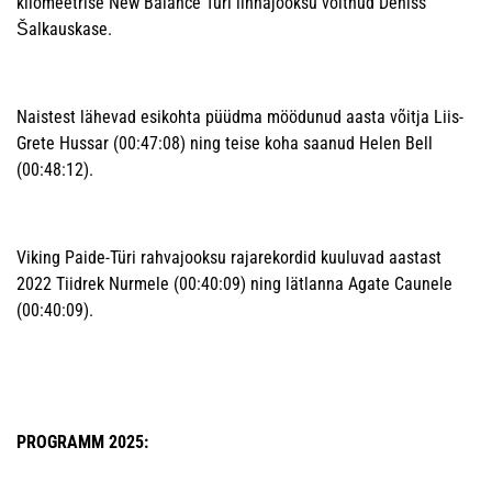
kilomeetrise New Balance Türi linnajooksu võitnud Deniss
Šalkauskase.
Naistest lähevad esikohta püüdma möödunud aasta võitja Liis-
Grete Hussar (00:47:08) ning teise koha saanud Helen Bell
(00:48:12).
Viking Paide-Türi rahvajooksu rajarekordid kuuluvad aastast
2022 Tiidrek Nurmele (00:40:09) ning lätlanna Agate Caunele
(00:40:09).
PROGRAMM 2025: