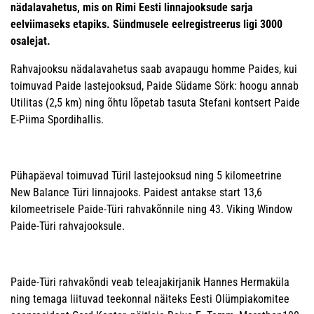
nädalavahetus, mis on Rimi Eesti linnajooksude sarja
eelviimaseks etapiks. Sündmusele eelregistreerus ligi 3000
osalejat.
Rahvajooksu nädalavahetus saab avapaugu homme Paides, kui
toimuvad Paide lastejooksud, Paide Südame Sörk: hoogu annab
Utilitas (2,5 km) ning õhtu lõpetab tasuta Stefani kontsert Paide
E-Piima Spordihallis.
Pühapäeval toimuvad Türil lastejooksud ning 5 kilomeetrine
New Balance Türi linnajooks. Paidest antakse start 13,6
kilomeetrisele Paide-Türi rahvakõnnile ning 43. Viking Window
Paide-Türi rahvajooksule.
Paide-Türi rahvakõndi veab teleajakirjanik Hannes Hermaküla
ning temaga liituvad teekonnal näiteks Eesti Olümpiakomitee