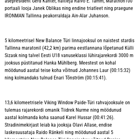
asepresident Gerd Kanter, näitleja Raivo E. Tamm, Marathon100
portaali looja Janek Oblikas ning endine triatleet ning praegune
IRONMAN Tallinna peakorraldaja Ain-Alar Juhanson.
5 kilomeetrisel New Balance Türi linnajooksul on naistest stardis
Tallinna maratonil (42,2 km) parima eestlannana lõpetanud Külli
Sizask ning talvel Eesti U18 vanuseklassi lühirajarekordi 3000 m
jooksus püstitanud Hanka Mühlberg. Meestest on kohal
möödunud aastal teise koha võitnud Johannes Laur (00:15:32)
ning kolmandaks tulnud Enari Tõnström (00:15:41).
13,6 kilomeetrisele Viking Window Paide-Türi rahvajooksule on
tulemas rajarekordi omanik Tiidrek Nurme ning möödunud
aastal kolmanda koha saanud Karel Hussar (00:41:26).
Stradinimekirjast leiab ka jooksja Olavi Allase, endise
laskesuusataja Raido Ränkeli ning möödunud aastal 5