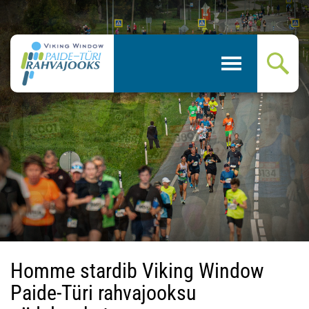
Homme stardib Viking Window
Paide-Türi rahvajooksu