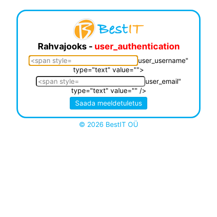
Rahvajooks -
user_authentication
user_username"
type="text" value="">
user_email"
type="text" value="" />
© 2026 BestIT OÜ